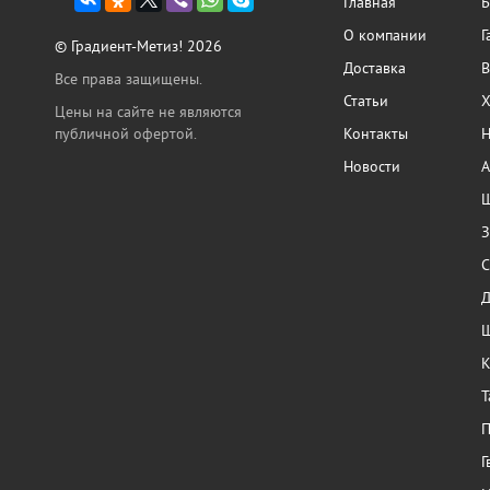
Главная
Б
О компании
Г
© Градиент-Метиз! 2026
Доставка
В
Все права защищены.
Статьи
Х
Цены на сайте не являются
публичной офертой.
Контакты
Н
Новости
А
Ш
З
С
Ш
К
Т
П
Г