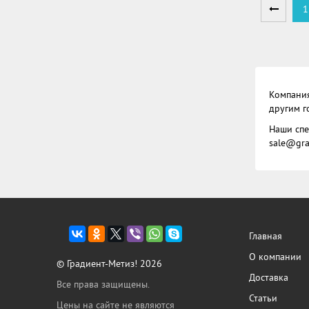
1
Компания
другим г
Наши спе
sale@gra
Главная
О компании
© Градиент-Метиз! 2026
Доставка
Все права защищены.
Статьи
Цены на сайте не являются