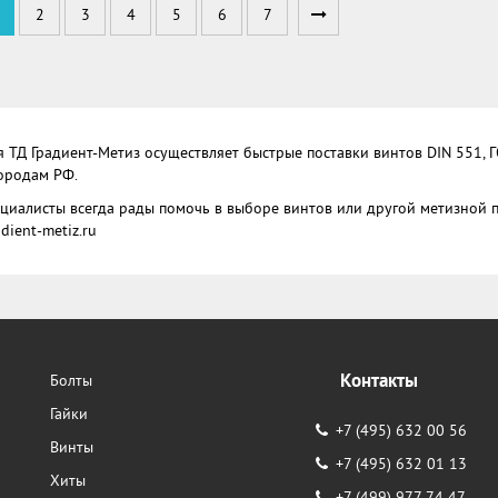
2
3
4
5
6
7
 ТД Градиент-Метиз осуществляет быстрые поставки винтов DIN 551, Г
ородам РФ.
циалисты всегда рады помочь в выборе винтов или другой метизной про
dient-metiz.ru
Контакты
Болты
Гайки
+7 (495) 632 00 56
Винты
+7 (495) 632 01 13
Хиты
+7 (499) 977 74 47