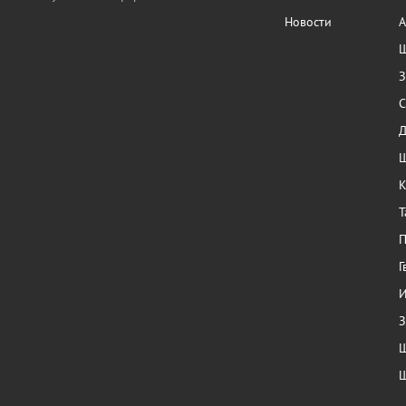
Новости
А
Ш
З
С
Ш
К
Т
П
Г
И
З