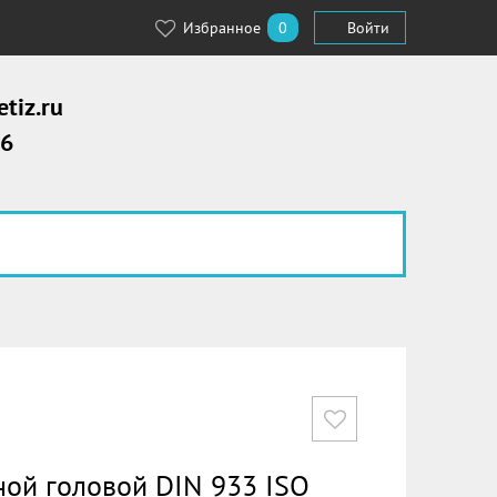
Избранное
0
Войти
tiz.ru
56
ной головой DIN 933 ISO