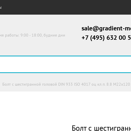
Ы
sale@gradient-me
мя работы: 9:00 - 18:00, будние дни
+7 (495) 632 00 
Болт с шестигранной головой DIN 933 ISO 4017 оц кл.п. 8.8 М22х120
Болт с шестигран