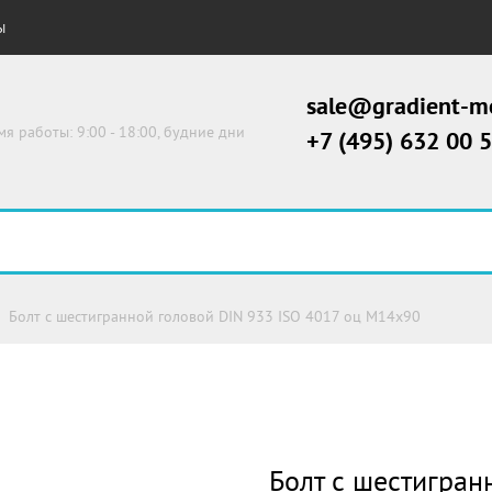
Ы
sale@gradient-me
мя работы: 9:00 - 18:00, будние дни
+7 (495) 632 00 
Болт с шестигранной головой DIN 933 ISO 4017 оц М14х90
Болт с шестигран