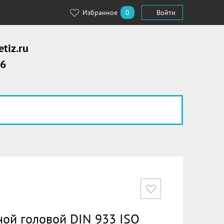
Избранное
0
Войти
tiz.ru
56
ной головой DIN 933 ISO