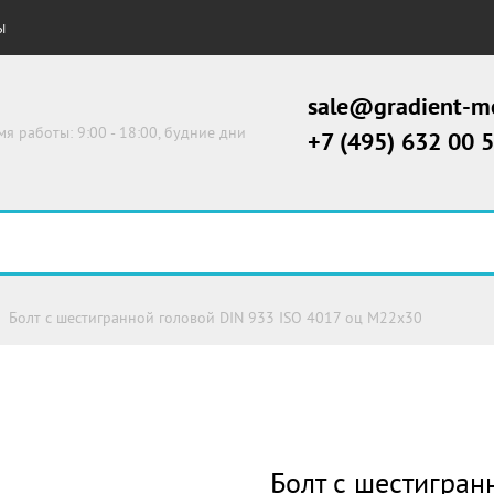
Ы
sale@gradient-me
мя работы: 9:00 - 18:00, будние дни
+7 (495) 632 00 
Болт с шестигранной головой DIN 933 ISO 4017 оц М22х30
Болт с шестигран