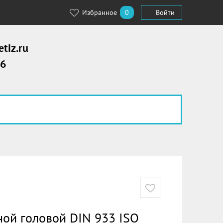
Избранное
0
Войти
tiz.ru
56
ной головой DIN 933 ISO