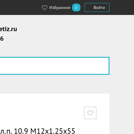
Избранное
0
Войти
tiz.ru
56
кл.п. 10.9 М12х1.25х55