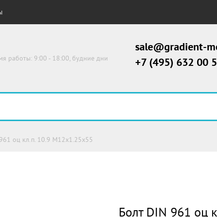
Ы
sale@gradient-me
мя работы: 9:00 - 18:00, будние дни
+7 (495) 632 00 
961 оц кл.п. 10.9 М12х1.25х55
Болт DIN 961 оц 