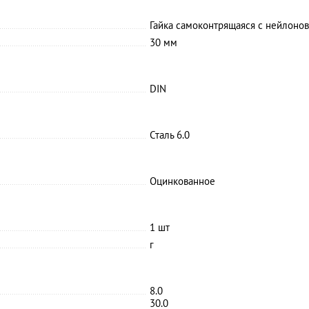
Гайка самоконтрящаяся с нейлоно
30 мм
DIN
Сталь 6.0
Оцинкованное
1 шт
г
8.0
30.0