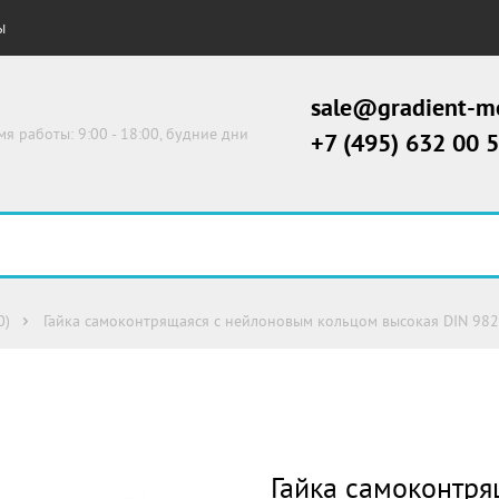
Ы
sale@gradient-me
мя работы: 9:00 - 18:00, будние дни
+7 (495) 632 00 
0)
Гайка самоконтрящаяся с нейлоновым кольцом высокая DIN 982
Гайка самоконтр