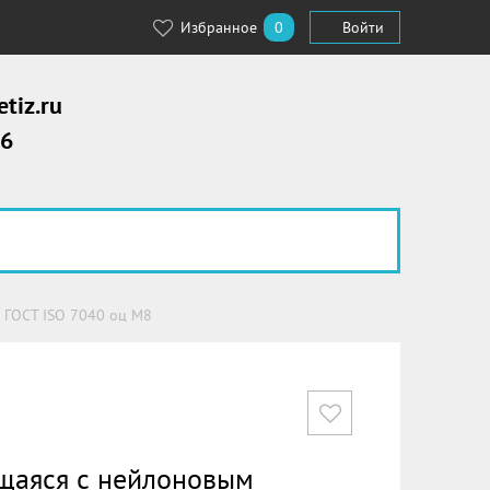
Избранное
0
Войти
tiz.ru
56
 ГОСТ ISO 7040 оц М8
ящаяся с нейлоновым