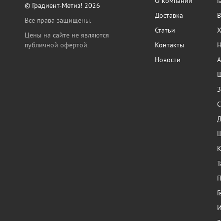
О компании
Г
© Градиент-Метиз! 2026
Доставка
В
Все права защищены.
Статьи
Х
Цены на сайте не являются
публичной офертой.
Контакты
Н
Новости
А
Ш
З
С
Ш
К
Т
П
Г
И