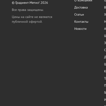
О компании
Г
© Градиент-Метиз! 2026
Доставка
В
Все права защищены.
Статьи
Х
Цены на сайте не являются
публичной офертой.
Контакты
Н
Новости
А
Ш
З
С
Ш
К
Т
П
Г
И