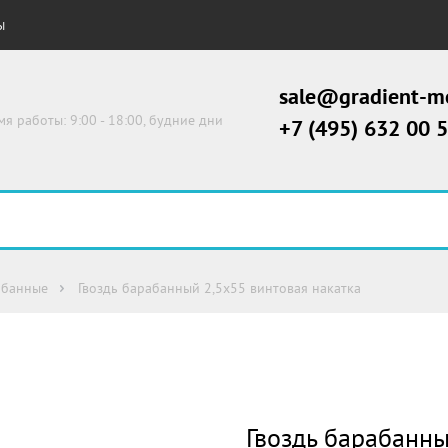
Ы
sale@gradient-me
мя работы: 9:00 - 18:00, будние дни
+7 (495) 632 00 
абанные
Гвоздь барабанный 2,5х55 винтовая накатка
Гвоздь барабанны