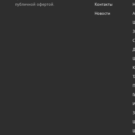
публичной офертой.
Контакты
Н
Новости
А
Ш
З
С
Ш
К
Т
П
Г
И
З