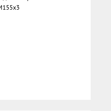
 М155х3