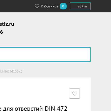
Избранное
0
Войти
tiz.ru
56
943-86) М155х3
 для отверстий DIN 472