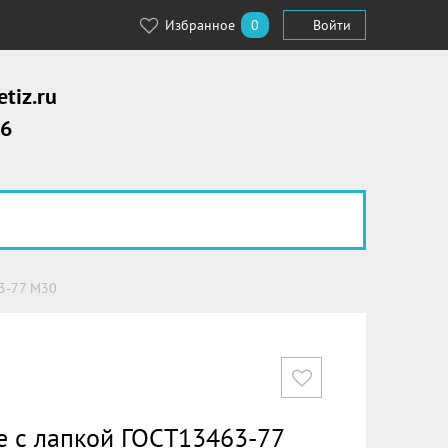
Избранное
0
Войти
tiz.ru
56
3-77 М30
 с лапкой ГОСТ13463-77