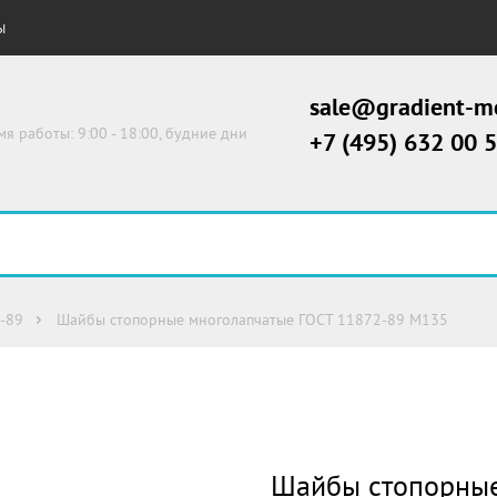
Ы
sale@gradient-me
мя работы: 9:00 - 18:00, будние дни
+7 (495) 632 00 
-89
Шайбы cтопорные многолапчатые ГОСТ 11872-89 М135
Шайбы cтопорные