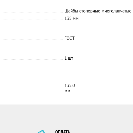
Шайбы cтопорные многолапчатые 
135 мм
ГОСТ
1 шт
г
135.0
мм
ОПЛАТА