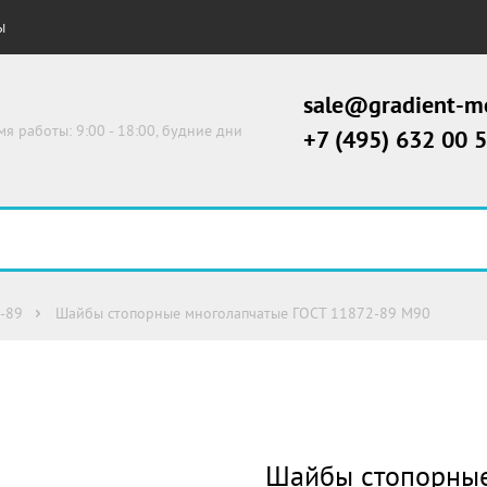
Ы
sale@gradient-me
мя работы: 9:00 - 18:00, будние дни
+7 (495) 632 00 
-89
Шайбы cтопорные многолапчатые ГОСТ 11872-89 М90
Шайбы cтопорные