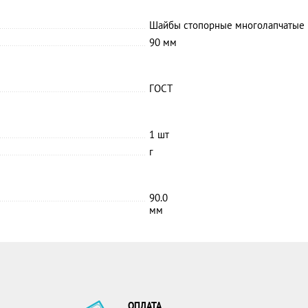
Шайбы cтопорные многолапчатые 
90 мм
ГОСТ
1 шт
г
90.0
мм
ОПЛАТА