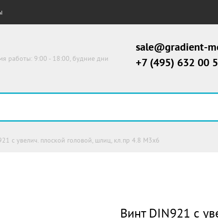
Ы
sale@gradient-me
мя работы: 9:00 - 18:00, будние дни
+7 (495) 632 00 
21 с увелич. плоской головой, шлиц, кл.пр 4.8 М3х6
Винт DIN921 с ув