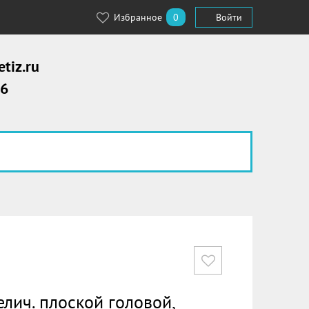
Избранное
0
Войти
tiz.ru
56
елич. плоской головой,