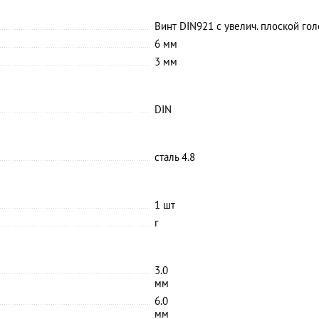
Винт DIN921 с увелич. плоской голо
6 мм
3 мм
DIN
сталь 4.8
1 шт
г
3.0
мм
6.0
мм