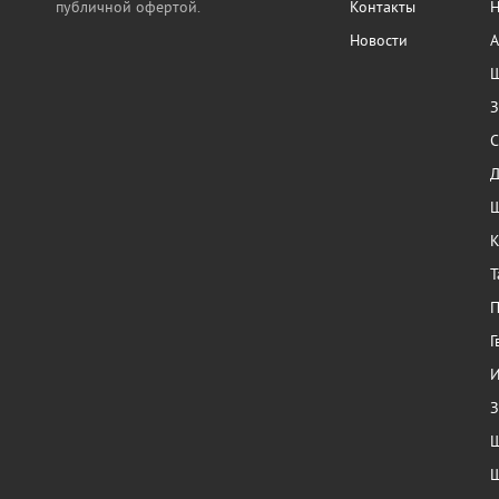
публичной офертой.
Контакты
Н
Новости
А
Ш
З
С
Ш
К
Т
П
Г
И
З