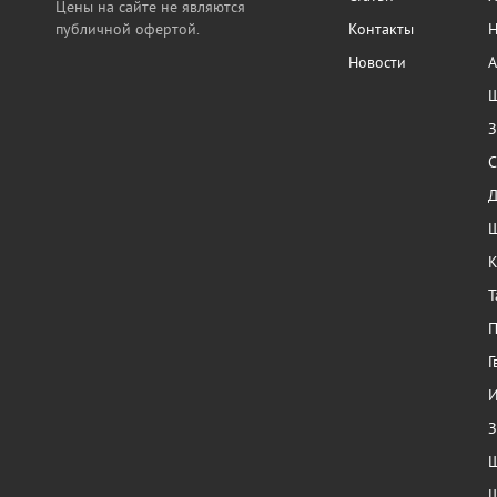
Цены на сайте не являются
публичной офертой.
Контакты
Н
Новости
А
Ш
З
С
Ш
К
Т
П
Г
И
З