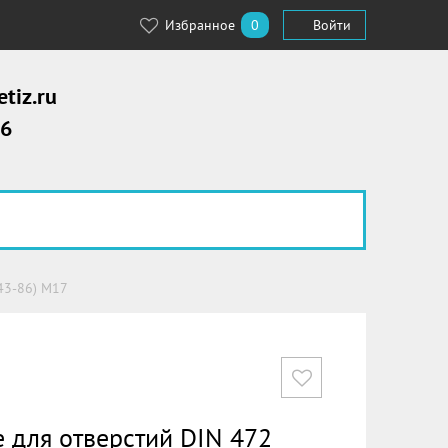
Избранное
0
Войти
tiz.ru
56
43-86) М17
 для отверстий DIN 472